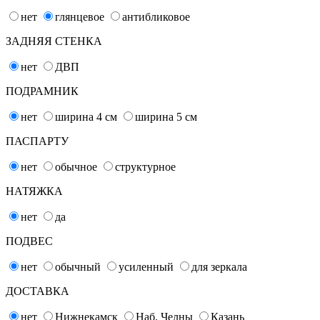
нет
глянцевое
антибликовое
ЗАДНЯЯ СТЕНКА
нет
ДВП
ПОДРАМНИК
нет
ширина 4
см
ширина 5
см
ПАСПАРТУ
нет
обычное
структурное
НАТЯЖКА
нет
да
ПОДВЕС
нет
обычный
усиленный
для зеркала
ДОСТАВКА
нет
Нижнекамск
Наб. Челны
Казань