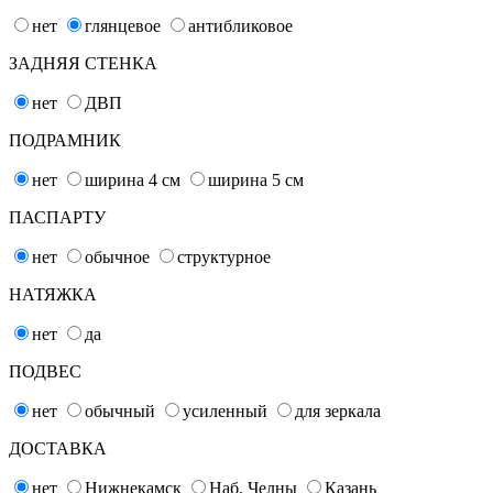
нет
глянцевое
антибликовое
ЗАДНЯЯ СТЕНКА
нет
ДВП
ПОДРАМНИК
нет
ширина 4
см
ширина 5
см
ПАСПАРТУ
нет
обычное
структурное
НАТЯЖКА
нет
да
ПОДВЕС
нет
обычный
усиленный
для зеркала
ДОСТАВКА
нет
Нижнекамск
Наб. Челны
Казань