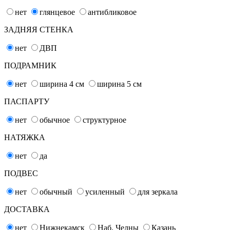
нет
глянцевое
антибликовое
ЗАДНЯЯ СТЕНКА
нет
ДВП
ПОДРАМНИК
нет
ширина 4
см
ширина 5
см
ПАСПАРТУ
нет
обычное
структурное
НАТЯЖКА
нет
да
ПОДВЕС
нет
обычный
усиленный
для зеркала
ДОСТАВКА
нет
Нижнекамск
Наб. Челны
Казань