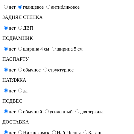
нет
глянцевое
антибликовое
ЗАДНЯЯ СТЕНКА
нет
ДВП
ПОДРАМНИК
нет
ширина 4
см
ширина 5
см
ПАСПАРТУ
нет
обычное
структурное
НАТЯЖКА
нет
да
ПОДВЕС
нет
обычный
усиленный
для зеркала
ДОСТАВКА
нет
Нижнекамск
Наб. Челны
Казань