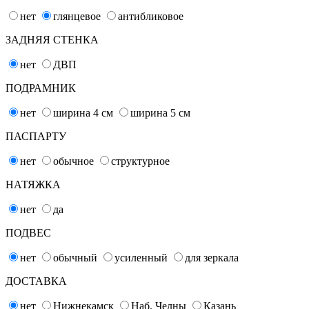
нет
глянцевое
антибликовое
ЗАДНЯЯ СТЕНКА
нет
ДВП
ПОДРАМНИК
нет
ширина 4
см
ширина 5
см
ПАСПАРТУ
нет
обычное
структурное
НАТЯЖКА
нет
да
ПОДВЕС
нет
обычный
усиленный
для зеркала
ДОСТАВКА
нет
Нижнекамск
Наб. Челны
Казань