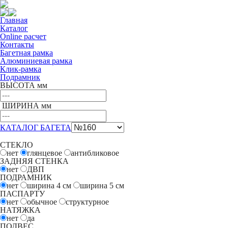
Главная
Каталог
Online расчет
Контакты
Багетная рамка
Алюминиевая рамка
Клик-рамка
Подрамник
ВЫСОТА мм
ШИРИНА мм
КАТАЛОГ БАГЕТА
СТЕКЛО
нет
глянцевое
антибликовое
ЗАДНЯЯ СТЕНКА
нет
ДВП
ПОДРАМНИК
нет
ширина 4
см
ширина 5
см
ПАСПАРТУ
нет
обычное
структурное
НАТЯЖКА
нет
да
ПОДВЕС