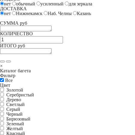
нет
обычный
усиленный
для зеркала
ДОСТАВКА
нет
Нижнекамск
Наб. Челны
Казань
СУММА руб
КОЛИЧЕСТВО
ИТОГО руб
×
Каталог багета
Фильтр
Все
Цвет
Золотой
Серебристый
Дерево
Светлый
Серый
Черный
Бирюзовый
Зеленый
Желтый
Красный