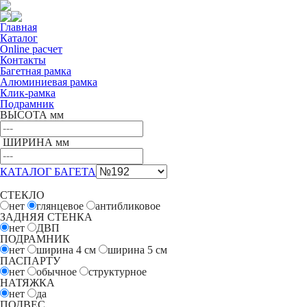
Главная
Каталог
Online расчет
Контакты
Багетная рамка
Алюминиевая рамка
Клик-рамка
Подрамник
ВЫСОТА мм
ШИРИНА мм
КАТАЛОГ БАГЕТА
СТЕКЛО
нет
глянцевое
антибликовое
ЗАДНЯЯ СТЕНКА
нет
ДВП
ПОДРАМНИК
нет
ширина 4
см
ширина 5
см
ПАСПАРТУ
нет
обычное
структурное
НАТЯЖКА
нет
да
ПОДВЕС