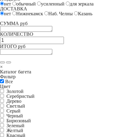
нет
обычный
усиленный
для зеркала
ДОСТАВКА
нет
Нижнекамск
Наб. Челны
Казань
СУММА руб
КОЛИЧЕСТВО
ИТОГО руб
×
Каталог багета
Фильтр
Все
Цвет
Золотой
Серебристый
Дерево
Светлый
Серый
Черный
Бирюзовый
Зеленый
Желтый
Красный