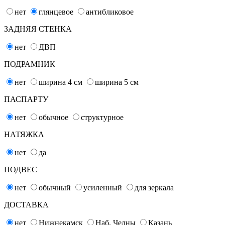
нет
глянцевое
антибликовое
ЗАДНЯЯ СТЕНКА
нет
ДВП
ПОДРАМНИК
нет
ширина 4
см
ширина 5
см
ПАСПАРТУ
нет
обычное
структурное
НАТЯЖКА
нет
да
ПОДВЕС
нет
обычный
усиленный
для зеркала
ДОСТАВКА
нет
Нижнекамск
Наб. Челны
Казань