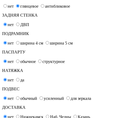
нет
глянцевое
антибликовое
ЗАДНЯЯ СТЕНКА
нет
ДВП
ПОДРАМНИК
нет
ширина 4
см
ширина 5
см
ПАСПАРТУ
нет
обычное
структурное
НАТЯЖКА
нет
да
ПОДВЕС
нет
обычный
усиленный
для зеркала
ДОСТАВКА
нет
Нижнекамск
Наб. Челны
Казань