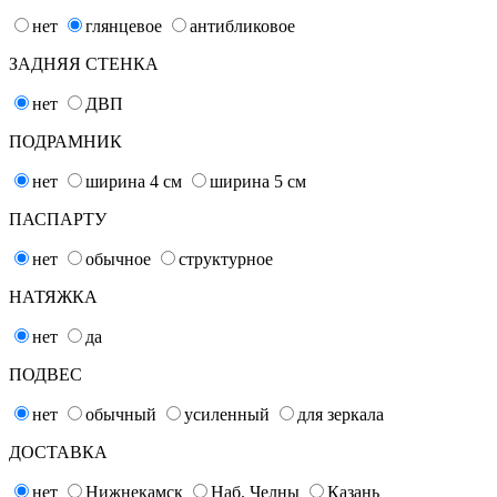
нет
глянцевое
антибликовое
ЗАДНЯЯ СТЕНКА
нет
ДВП
ПОДРАМНИК
нет
ширина 4
см
ширина 5
см
ПАСПАРТУ
нет
обычное
структурное
НАТЯЖКА
нет
да
ПОДВЕС
нет
обычный
усиленный
для зеркала
ДОСТАВКА
нет
Нижнекамск
Наб. Челны
Казань