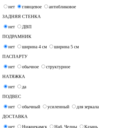
нет
глянцевое
антибликовое
ЗАДНЯЯ СТЕНКА
нет
ДВП
ПОДРАМНИК
нет
ширина 4
см
ширина 5
см
ПАСПАРТУ
нет
обычное
структурное
НАТЯЖКА
нет
да
ПОДВЕС
нет
обычный
усиленный
для зеркала
ДОСТАВКА
нет
Нижнекамск
Наб. Челны
Казань