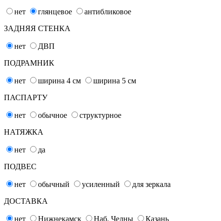
нет
глянцевое
антибликовое
ЗАДНЯЯ СТЕНКА
нет
ДВП
ПОДРАМНИК
нет
ширина 4
см
ширина 5
см
ПАСПАРТУ
нет
обычное
структурное
НАТЯЖКА
нет
да
ПОДВЕС
нет
обычный
усиленный
для зеркала
ДОСТАВКА
нет
Нижнекамск
Наб. Челны
Казань