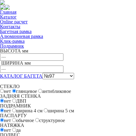
Главная
Каталог
Online расчет
Контакты
Багетная рамка
Алюминиевая рамка
Клик-рамка
Подрамник
ВЫСОТА мм
ШИРИНА мм
КАТАЛОГ БАГЕТА
СТЕКЛО
нет
глянцевое
антибликовое
ЗАДНЯЯ СТЕНКА
нет
ДВП
ПОДРАМНИК
нет
ширина 4
см
ширина 5
см
ПАСПАРТУ
нет
обычное
структурное
НАТЯЖКА
нет
да
ПОДВЕС