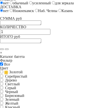
нет
обычный
усиленный
для зеркала
ДОСТАВКА
нет
Нижнекамск
Наб. Челны
Казань
СУММА руб
КОЛИЧЕСТВО
ИТОГО руб
×
Каталог багета
Фильтр
Все
Цвет
Золотой
Серебристый
Дерево
Светлый
Серый
Черный
Бирюзовый
Зеленый
Желтый
Красный