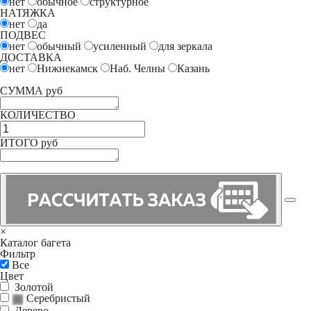
нет
обычное
структурное
НАТЯЖКА
нет
да
ПОДВЕС
нет
обычный
усиленный
для зеркала
ДОСТАВКА
нет
Нижнекамск
Наб. Челны
Казань
СУММА руб
КОЛИЧЕСТВО
ИТОГО руб
×
Каталог багета
Фильтр
Все
Цвет
Золотой
Серебристый
Дерево