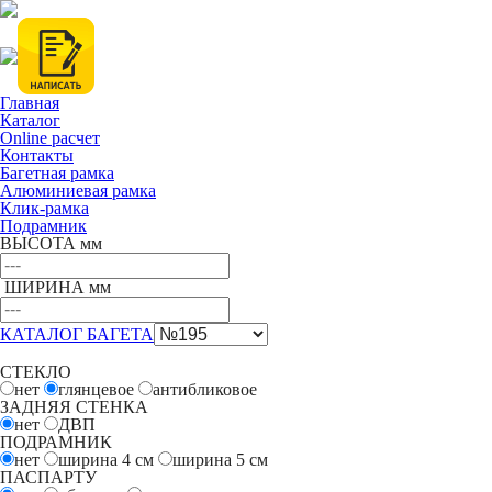
Главная
Каталог
Online расчет
Контакты
Багетная рамка
Алюминиевая рамка
Клик-рамка
Подрамник
ВЫСОТА мм
ШИРИНА мм
КАТАЛОГ БАГЕТА
СТЕКЛО
нет
глянцевое
антибликовое
ЗАДНЯЯ СТЕНКА
нет
ДВП
ПОДРАМНИК
нет
ширина 4
см
ширина 5
см
ПАСПАРТУ